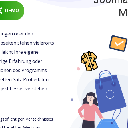
M
DEMO
ungen oder den
bseiten stehen vielerorts
leicht Ihre eigene
rige Erfahrung oder
tionen des Programms
letten Satz Probedaten,
ojekt besser verstehen
gspflichtigen Verzeichnisses
nd bezahlter Werbung