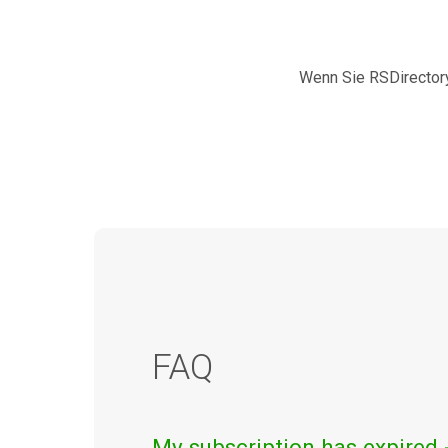
Wenn Sie RSDirectory!
FAQ
My subscription has expired 