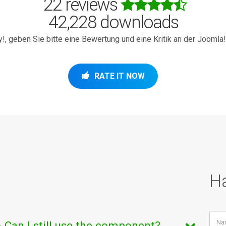
22 reviews
42,228 downloads
, geben Sie bitte eine Bewertung und eine Kritik an der Joomla
RATE IT NOW
H
- Can I still use the component?