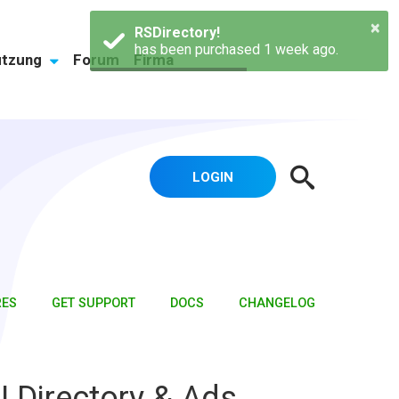
×
RSDirectory!
has been purchased 1 week ago.
ützung
Forum
Firma
LOGIN
RES
GET SUPPORT
DOCS
CHANGELOG
 Directory & Ads