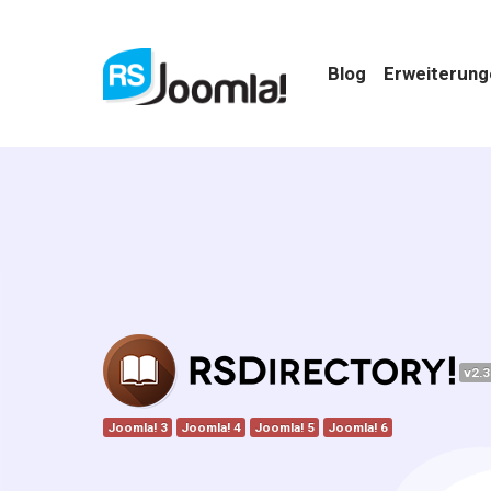
Blog
Erweiterun
v2.3
Joomla! 3
Joomla! 4
Joomla! 5
Joomla! 6