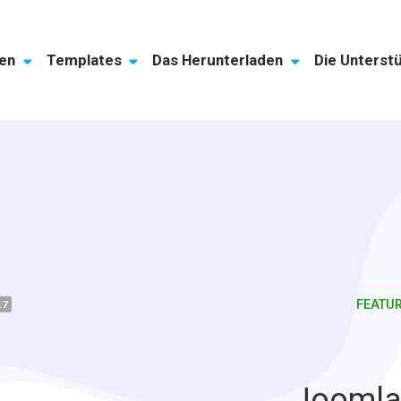
gen
Templates
Das Herunterladen
Die Unterst
FEATU
.7
Joomla!