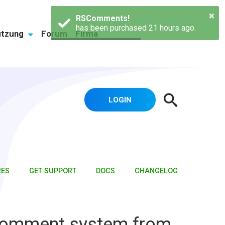
×
RSComments!
has been purchased 21 hours ago.
ützung
Forum
Firma
LOGIN
RES
GET SUPPORT
DOCS
CHANGELOG
omment system from