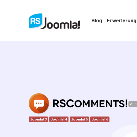
Blog
Erweiterun
v1.1
Joomla! 3
Joomla! 4
Joomla! 5
Joomla! 6