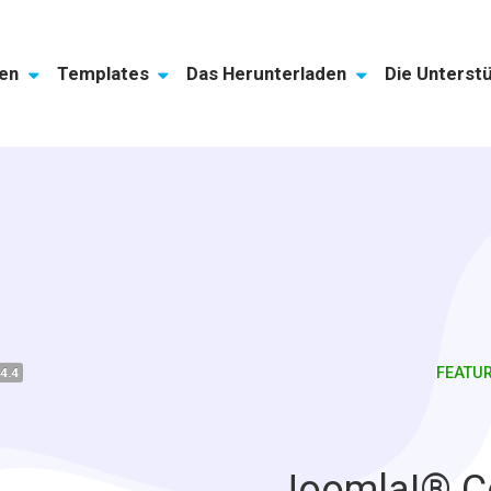
gen
Templates
Das Herunterladen
Die Unterst
FEATU
4.4
Joomla!® C